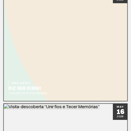
FREE ENTRY
DIZ QUE DISSE!
|
Museu do Porto
14h30 ()
READ MORE
MAY
16
2026