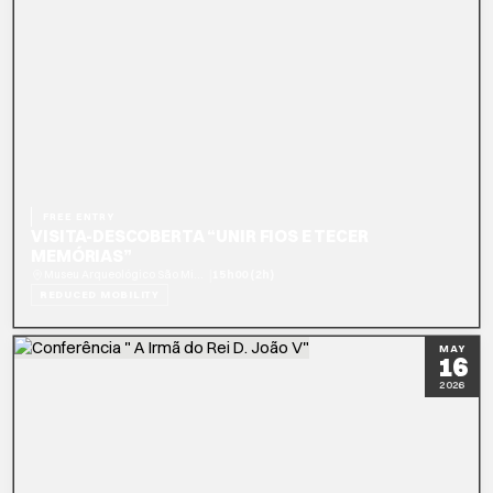
FREE ENTRY
VISITA-DESCOBERTA “UNIR FIOS E TECER
MEMÓRIAS”
|
Museu Arqueológico São Miguel de Odrinhas
15h00 (2h)
REDUCED MOBILITY
READ MORE
BOOK NOW
MAY
16
2026