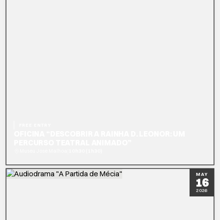
FREE ENTRY
OFICINA “DESCOBRIR A RAINHA D. LEONOR: UM
PERCURSO TEATRAL ANIMADO”
|
Museu José Malhoa
10h30 (1h30)
READ MORE
BOOK NOW
MAY
16
2026