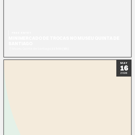
FREE ENTRY
MINIMERCADO DE TROCAS NO MUSEU QUINTA DE
SANTIAGO
|
Museu Quinta de Santiago
11h00 (6h)
READ MORE
BOOK NOW
MAY
16
2026