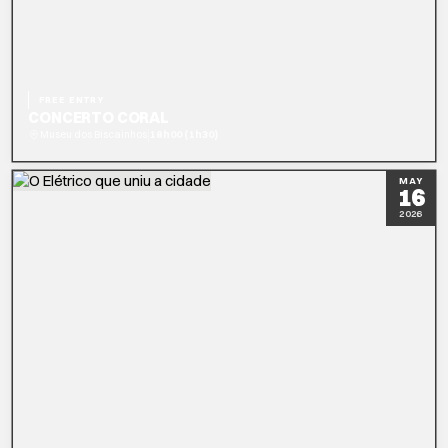
FREE ENTRY
CONCERTO CORAL
|
Museu dos Biscainhos
18h00 (1h30)
READ MORE
MAY
16
2026