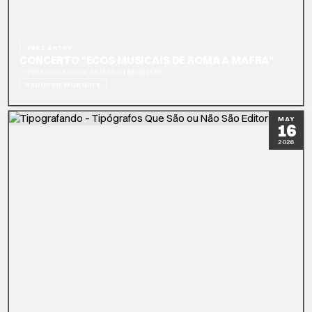
FREE ENTRY
CONCERTO "ECOS MUSICAIS DE ROMA A MAFRA"
|
Palácio Nacional de Mafra
16h00 (1h)
REDUCED MOBILITY
READ MORE
MAY
16
2026