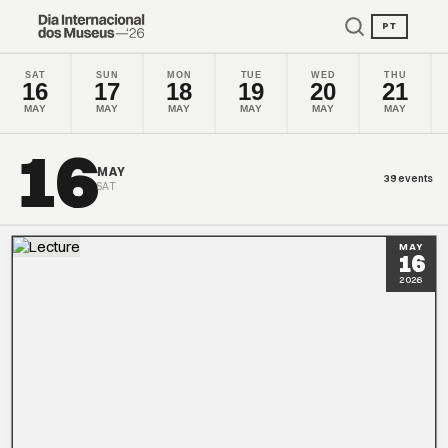
PT
SAT
SUN
MON
TUE
WED
THU
16
17
18
19
20
21
MAY
MAY
MAY
MAY
MAY
MAY
16
MAY
39 events
SAT
MAY
16
2026