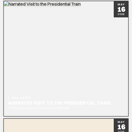
READ MORE
MAY
16
2026
FREE ENTRY
NARRATED VISIT TO THE PRESIDENTIAL TRAIN
|
Museu Nacional Ferroviário
14h30 (1h)
READ MORE
BOOK NOW
MAY
16
2026