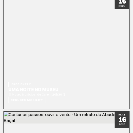
16
2026
FREE ENTRY
UMA NOITE NO MUSEU
|
Museu Municipal de Ourém
20h30 ()
REDUCED MOBILITY
READ MORE
BOOK NOW
MAY
16
2026