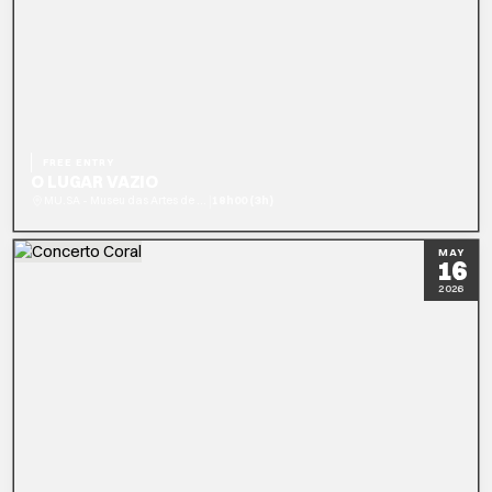
FREE ENTRY
O LUGAR VAZIO
|
MU.SA - Museu das Artes de Sintra
18h00 (3h)
READ MORE
MAY
16
2026