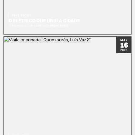
FREE ENTRY
O ELÉTRICO QUE UNIU A CIDADE
|
Museu do Carro Elétrico
19h00 (1h30)
READ MORE
BOOK NOW
MAY
16
2026