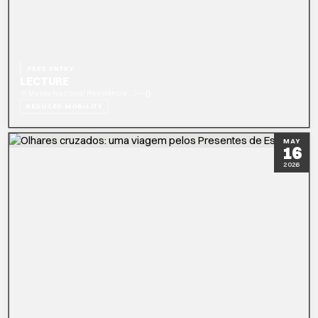
FREE ENTRY
LECTURE
|
Museu Nacional Resistência e Liberdade — Fortaleza de Peniche
-- ()
REDUCED MOBILITY
READ MORE
MAY
16
2026