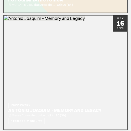
|
MU.SA - Museu das Artes de Sintra
12h00 (6h)
READ MORE
MAY
16
2026
FREE ENTRY
ANTÓNIO JOAQUIM - MEMORY AND LEGACY
|
Museu Convento dos Lóios
14h30 (3h)
REDUCED MOBILITY