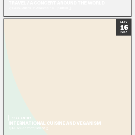
TRAVEL / A CONCERT AROUND THE WORLD
|
Casa-Museu Dr. Anastácio Gonçalves
16h00 ()
READ MORE
BOOK NOW
MAY
16
2026
FREE ENTRY
INTERNATIONAL CUISINE AND VEGANISM
|
Museu do Porto
16h00 ()