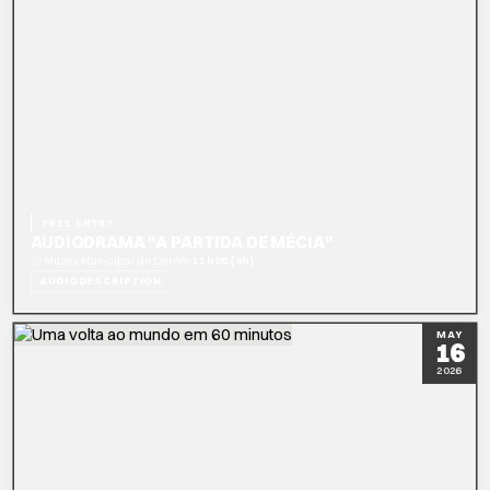
FREE ENTRY
AUDIODRAMA "A PARTIDA DE MÉCIA"
|
Museu Municipal de Ourém
11h00 (4h)
AUDIODESCRIPTION
READ MORE
BOOK NOW
MAY
16
2026