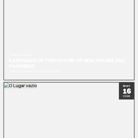
FREE ENTRY
5,000 YEARS OF THE HISTORY OF HEALTHCARE AND
PHARMACY
|
Museu da Farmácia
18h00 (1h)
READ MORE
BOOK NOW
MAY
16
2026