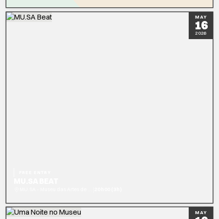
READ MORE
MAY
16
2026
FREE ENTRY
MU.SA BEAT
|
MU.SA - Museu das Artes de Sintra
20h00 (3h)
READ MORE
MAY