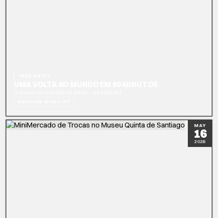
FREE ENTRY
UMA VOLTA AO MUNDO EM 60 MINUTOS
|
Museu da Presidência da República
11h00 (1h)
REDUCED MOBILITY
READ MORE
BOOK NOW
MAY
16
2026