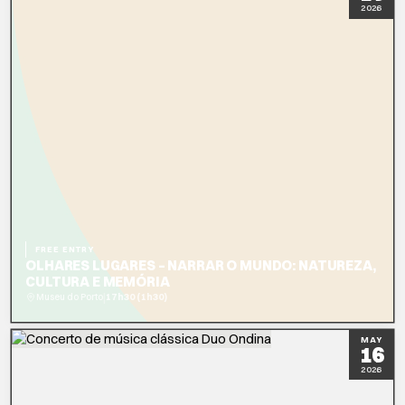
2026
FREE ENTRY
OLHARES LUGARES – NARRAR O MUNDO: NATUREZA,
CULTURA E MEMÓRIA
|
Museu do Porto
17h30 (1h30)
READ MORE
MAY
16
2026