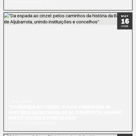
|
Museu da Farmácia
-- ()
READ MORE
BOOK NOW
MAY
16
2026
FREE ENTRY
"DA ESPADA AO CINZEL: PELOS CAMINHOS DA
HISTÓRIA DA BATALHA DE ALJUBARROTA, UNINDO
INSTITUIÇÕES E CONCELHOS"
|
Mosteiro da Batalha
09h30 ()
READ MORE
BOOK NOW