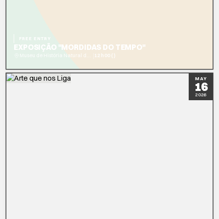
FREE ENTRY
EXPOSIÇÃO "MORDIDAS DO TEMPO"
|
Museu de História Natural de Sintra - Coleção Miguel Barbosa
12h00 ()
READ MORE
MAY
16
2026