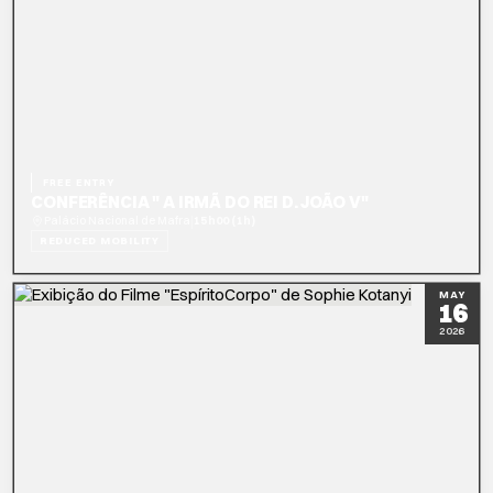
FREE ENTRY
CONFERÊNCIA " A IRMÃ DO REI D. JOÃO V"
|
Palácio Nacional de Mafra
15h00 (1h)
REDUCED MOBILITY
READ MORE
BOOK NOW
MAY
16
2026