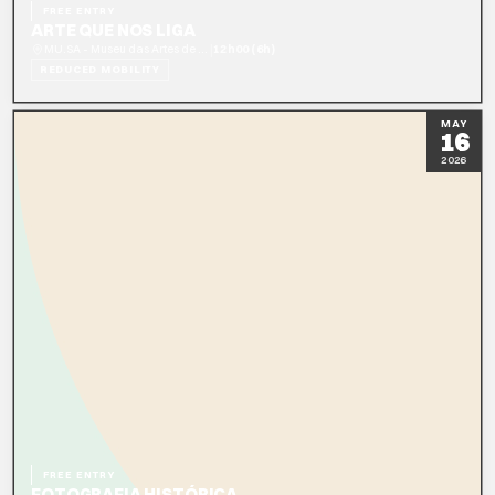
FREE ENTRY
ARTE QUE NOS LIGA
|
MU.SA - Museu das Artes de Sintra
12h00 (6h)
REDUCED MOBILITY
READ MORE
MAY
16
2026
FREE ENTRY
FOTOGRAFIA HISTÓRICA