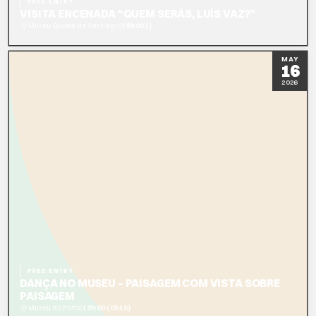
FREE ENTRY
VISITA ENCENADA “QUEM SERÁS, LUÍS VAZ?”
|
Museu Quinta de Santiago
19h00 ()
READ MORE
BOOK NOW
MAY
16
2026
FREE ENTRY
DANÇA NO MUSEU – PAISAGEM COM VISTA SOBRE
PAISAGEM
|
Museu do Porto
19h00 (0h15)