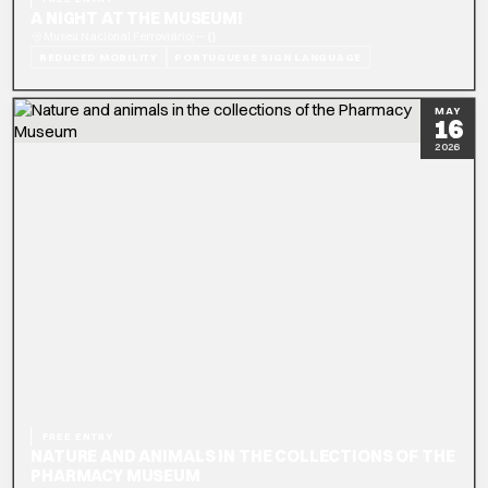
A NIGHT AT THE MUSEUM!
|
Museu Nacional Ferroviário
-- ()
REDUCED MOBILITY
PORTUGUESE SIGN LANGUAGE
READ MORE
BOOK NOW
MAY
16
2026
FREE ENTRY
NATURE AND ANIMALS IN THE COLLECTIONS OF THE
PHARMACY MUSEUM