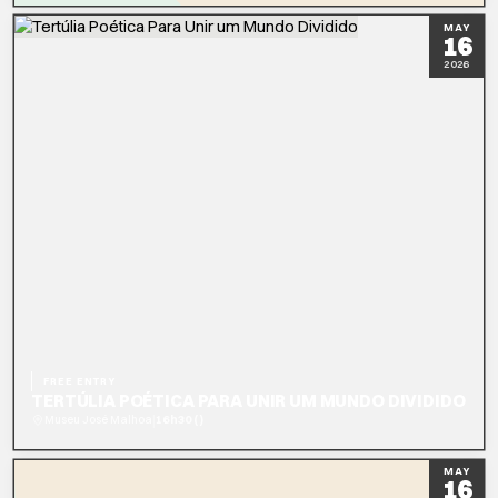
READ MORE
MAY
16
2026
FREE ENTRY
TERTÚLIA POÉTICA PARA UNIR UM MUNDO DIVIDIDO
|
Museu José Malhoa
16h30 ()
READ MORE
MAY
16