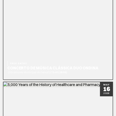
FREE ENTRY
CONCERTO DE MÚSICA CLÁSSICA DUO ONDINA
|
Ecomuseu Municipal do Seixal
17h40 (0h55)
READ MORE
MAY
16
2026