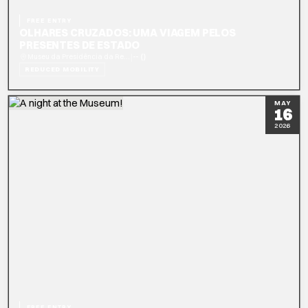
FREE ENTRY
OLHARES CRUZADOS: UMA VIAGEM PELOS
PRESENTES DE ESTADO
|
Museu da Presidência da República
-- ()
REDUCED MOBILITY
READ MORE
BOOK NOW
MAY
16
2026
FREE ENTRY