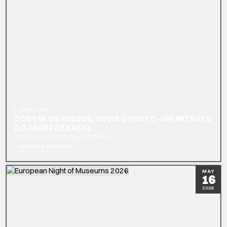
FREE ENTRY
CONTAR OS PASSOS, OUVIR O VENTO - UM RETRATO
DO ABADE DE BAÇAL
|
Museu do Abade de Baçal
21h00 ()
REDUCED MOBILITY
READ MORE
MAY
16
2026