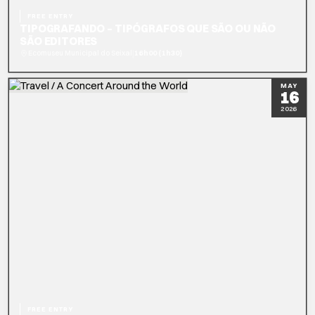
FREE ENTRY
TIPOGRAFANDO – TIPÓGRAFOS QUE SÃO OU NÃO
SÃO EDITORES
|
Ecomuseu Municipal do Seixal
16h00 (1h30)
READ MORE
BOOK NOW
MAY
16
2026
FREE ENTRY