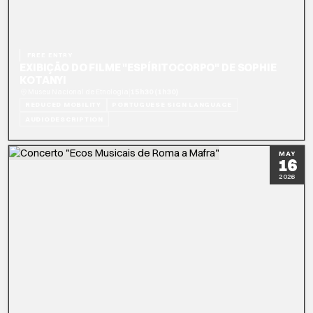
FREE ENTRY
EXIBIÇÃO DO FILME "ESPÍRITOCORPO" DE SOPHIE
KOTANYI
|
Museu Nacional de Etnologia
15h30 (1h30)
REDUCED MOBILITY
PORTUGUESE SIGN LANGUAGE
AUDIODESCRIPTION
READ MORE
MAY
16
2026